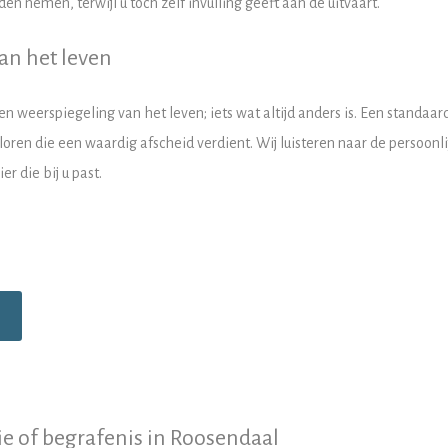
en nemen, terwijl u toch zelf invulling geeft aan de uitvaart.
van het leven
 een weerspiegeling van het leven; iets wat altijd anders is. Een standaa
erloren die een waardig afscheid verdient. Wij luisteren naar de persoo
 die bij u past.
e of begrafenis in Roosendaal