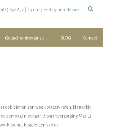
0164) 652 852
| 24 uur per dag bereikbaar
Gedachtenispagina’s
BLOG
Contact
moet ook binnen een week plaatsvinden. Natuurlijk
 nu eenmaal niet naar. Uitvaartverzorging Marius
ukwerk tot het begeleiden van de