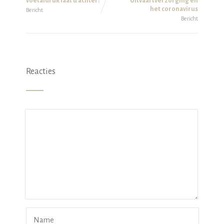
voetafdruk laat u achter?
Uitvaartverzorging en
het coronavirus
Bericht
Bericht
Reacties